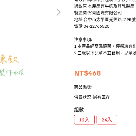
過敏原:本產品有牛奶及其乳製品
製造商:宥青國際有限公司
地址:台中市太平區光興路1295號
電話:04-22766520
注意事項:
1.本產品經高溫殺菌，檸檬凍有
2.三歲以下兒童不宜食用，兒童
NT$468
商品編號:
供貨狀況:
尚有庫存
組數
12入
24入