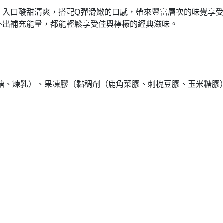
入口酸甜清爽，搭配Q彈滑嫩的口感，帶來豐富層次的味覺享受
出補充能量，都能輕鬆享受佳興檸檬的經典滋味。

糖、煉乳）、果凍膠〔黏稠劑（鹿角菜膠、刺槐豆膠、玉米糖膠）