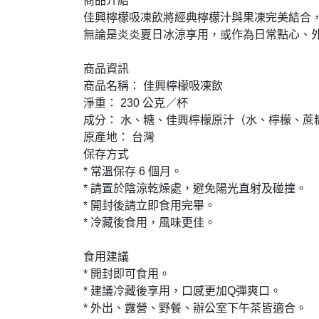
商品介紹

佳興檸檬吸凍飲將經典檸檬汁與果凍完美結合，
無論是炎炎夏日冰涼享用，或作為日常點心、外
商品資訊

商品名稱： 佳興檸檬吸凍飲

淨重： 230 公克／杯

成分： 水、糖、佳興檸檬原汁（水、檸檬、蔗
原產地： 台灣

保存方式

* 常溫保存 6 個月。

* 請置於陰涼乾燥處，避免陽光直射及碰撞。

* 開封後請立即食用完畢。

* 冷藏後食用，風味更佳。

食用建議

* 開封即可食用。

* 建議冷藏後享用，口感更加Q彈爽口。

* 外出、露營、野餐、辦公室下午茶皆適合。
