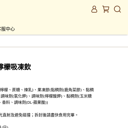
客服中心
檸檬吸凍飲
檸檬、蔗糖、煉乳)、果凍膠(黏稠劑(鹿角菜膠)、黏稠
調味劑(氯化鉀)、調味劑(檸檬酸鉀)、黏稠劑(玉米糖
香料、調味劑(DL-蘋果酸))
陽光直射及避免碰撞；拆封後請盡快食用完畢。
/日)