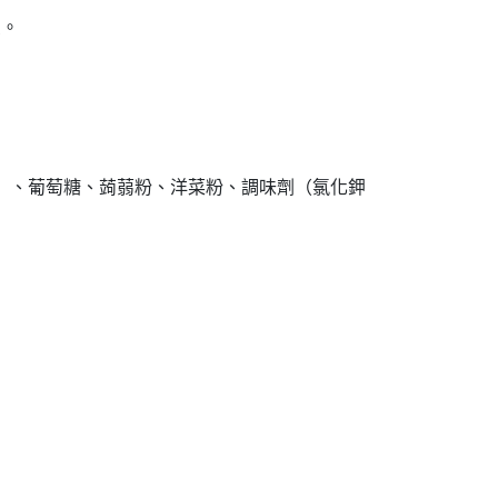
。

、葡萄糖、蒟蒻粉、洋菜粉、調味劑（氯化鉀、檸檬酸鉀、DL-