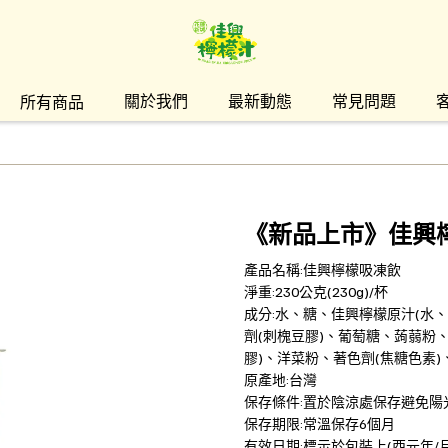
關於我們
最新動態
常見問題
所有商品
《新品上市》佳興
產品名稱:佳興檸檬吸凍飲
淨重:230公克(230g)/杯
成分:水、糖、佳興檸檬原汁(水、
劑(刺槐豆膠)、葡萄糖、蒟蒻粉、
膠)、洋菜粉、著色劑(焦糖色素)、
原產地:台灣
保存條件:置於陰涼處保存避免
保存期限:常溫保存6個月
有效日期:標示於包裝上(西元年/月