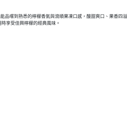
能品嚐到熟悉的檸檬香氣與滑順果凍口感，酸甜爽口、果香四溢
時享受佳興檸檬的經典風味。
